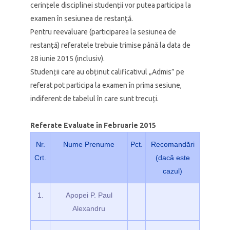
cerințele disciplinei studenții vor putea participa la
examen în sesiunea de restanță.
Pentru reevaluare (participarea la sesiunea de
restanță) referatele trebuie trimise până la data de
28 iunie 2015 (inclusiv).
Studenții care au obținut calificativul „Admis” pe
referat pot participa la examen în prima sesiune,
indiferent de tabelul în care sunt trecuți.
Referate Evaluate în Februarie 2015
Nr.
Nume Prenume
Pct.
Recomandări
Crt.
(dacă este
cazul)
1.
Apopei P. Paul
Alexandru