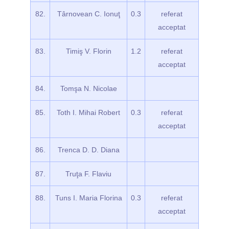
82.
Târnovean C. Ionuţ
0.3
referat
acceptat
83.
Timiş V. Florin
1.2
referat
acceptat
84.
Tomşa N. Nicolae
85.
Toth I. Mihai Robert
0.3
referat
acceptat
86.
Trenca D. D. Diana
87.
Truţa F. Flaviu
88.
Tuns I. Maria Florina
0.3
referat
acceptat