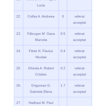
Lucia
22.
Cotfas A. Andreea
0
referat
acceptat
23.
Fălcuşan M. Oana
0.5
referat
Marcela
acceptat
24.
Filote N. Flavius
0.4
referat
Nicolae
acceptat
25.
Ghinda A. Robert
0.2
referat
Cristian
acceptat
26.
Grigorean G.
1.7
referat
Gabriela Elena
acceptat
27.
Hadhazi M. Paul