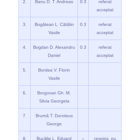
2.
Banu D. T. Andreas
0.3
referat
acceptat
3.
Bogătean L. Cătălin
0.3
referat
Vasile
acceptat
4.
Bogdan D. Alexandru
0.3
referat
Daniel
acceptat
5.
Bordea V. Florin
Vasile
6.
Borgovan Gh. M.
Silvia Georgeta
7.
Brumă T. Doroteus
George
8.
Bucălie L. Eduard
–
respins, nu