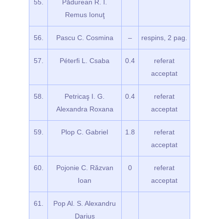
55.
Pădurean R. I.
Remus Ionuţ
56.
Pascu C. Cosmina
–
respins, 2 pag.
57.
Péterfi L. Csaba
0.4
referat
acceptat
58.
Petricaş I. G.
0.4
referat
Alexandra Roxana
acceptat
59.
Plop C. Gabriel
1.8
referat
acceptat
60.
Pojonie C. Răzvan
0
referat
Ioan
acceptat
61.
Pop Al. S. Alexandru
Darius