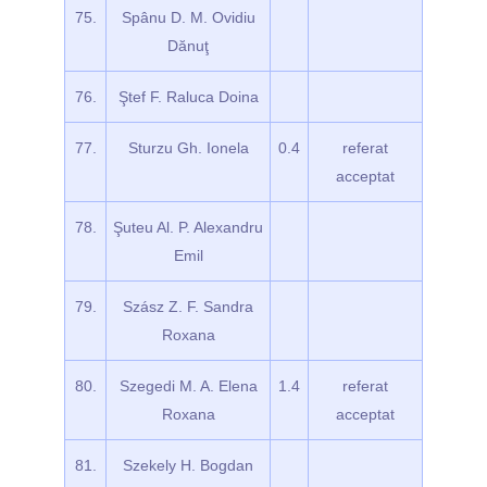
75.
Spânu D. M. Ovidiu
Dănuţ
76.
Ştef F. Raluca Doina
77.
Sturzu Gh. Ionela
0.4
referat
acceptat
78.
Şuteu Al. P. Alexandru
Emil
79.
Szász Z. F. Sandra
Roxana
80.
Szegedi M. A. Elena
1.4
referat
Roxana
acceptat
81.
Szekely H. Bogdan