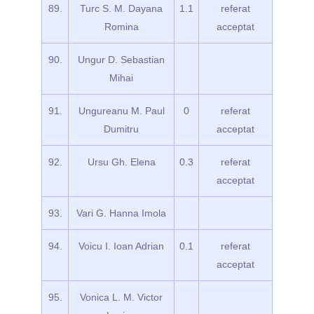
89.
Turc S. M. Dayana
1.1
referat
Romina
acceptat
90.
Ungur D. Sebastian
Mihai
91.
Ungureanu M. Paul
0
referat
Dumitru
acceptat
92.
Ursu Gh. Elena
0.3
referat
acceptat
93.
Vari G. Hanna Imola
94.
Voicu I. Ioan Adrian
0.1
referat
acceptat
95.
Vonica L. M. Victor