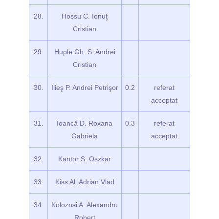
28.
Hossu C. Ionuţ
Cristian
29.
Huple Gh. S. Andrei
Cristian
30.
Ilieş P. Andrei Petrişor
0.2
referat
acceptat
31.
Ioancă D. Roxana
0.3
referat
Gabriela
acceptat
32.
Kantor S. Oszkar
33.
Kiss Al. Adrian Vlad
34.
Kolozosi A. Alexandru
Robert