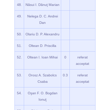
48.
Năsui I. Dănuţ Marian
49.
Nelega D. C. Andrei
Dan
50.
Olariu D. P. Alexandru
51.
Oltean D. Priscilla
52.
Oltean I. Ioan Mihai
0
referat
acceptat
53.
Orosz A. Szabolcs
0.3
referat
Csaba
acceptat
54.
Oşan F. O. Bogdan
Ionuţ