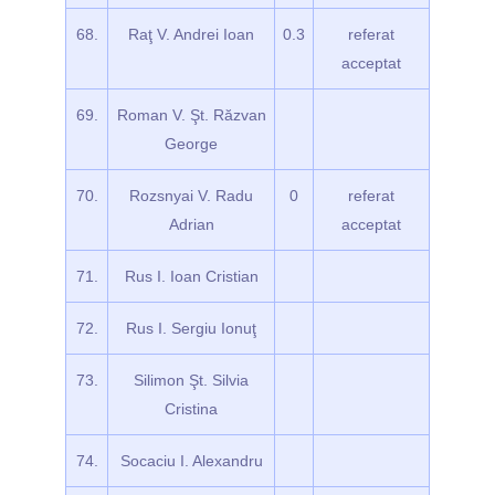
68.
Raţ V. Andrei Ioan
0.3
referat
acceptat
69.
Roman V. Şt. Răzvan
George
70.
Rozsnyai V. Radu
0
referat
Adrian
acceptat
71.
Rus I. Ioan Cristian
72.
Rus I. Sergiu Ionuţ
73.
Silimon Şt. Silvia
Cristina
74.
Socaciu I. Alexandru