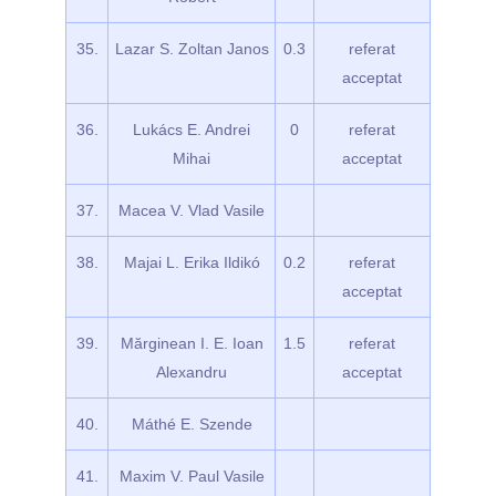
35.
Lazar S. Zoltan Janos
0.3
referat
acceptat
36.
Lukács E. Andrei
0
referat
Mihai
acceptat
37.
Macea V. Vlad Vasile
38.
Majai L. Erika Ildikó
0.2
referat
acceptat
39.
Mărginean I. E. Ioan
1.5
referat
Alexandru
acceptat
40.
Máthé E. Szende
41.
Maxim V. Paul Vasile