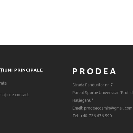
ȚIUNI PRINCIPALE
rate
Strada Pandurilor nr. 7
Parcul Sportiv Universitar "Prof. dr
mații de contact
Haţieganu"
Email: prodeacosmin@gmail.com
Tel: +40-726 676 590