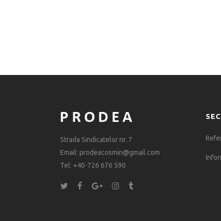
SEC
Refe
Strada Sindicatelor nr. 7
Email: prodeacosmin@gmail.com
Infor
Tel: +40-726 676 590