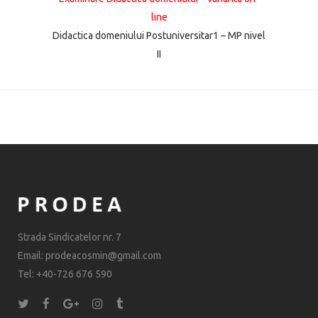
line
Didactica domeniului Postuniversitar1 – MP nivel
II
Strada Sindicatelor nr. 7
Email: prodeacosmin@gmail.com
Tel: +40-726 676 590