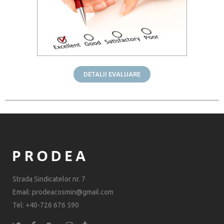
DETALII EVALUARE
Strada Sindicatelor nr. 7
Email: prodeacosmin@gmail.com
Tel: +40-726 676 590