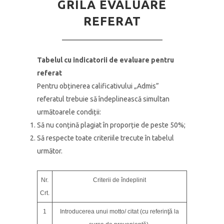
GRILĂ EVALUARE
REFERAT
Tabelul cu indicatorii de evaluare pentru
referat
Pentru obținerea calificativului „Admis”
referatul trebuie să îndeplinească simultan
următoarele condiții:
Să nu conțină plagiat în proporție de peste 50%;
Să respecte toate criteriile trecute în tabelul
următor.
Nr.
Criterii de îndeplinit
Crt.
1
Introducerea unui motto/ citat (cu referinţă la