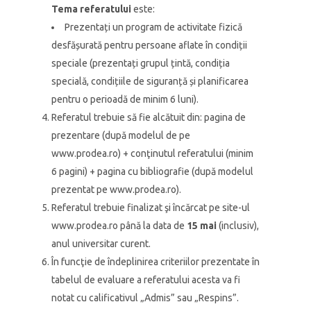
Tema referatului
este:
Prezentați un program de activitate fizică
desfășurată pentru persoane aflate în condiții
speciale (prezentați grupul țintă, condiția
specială, condițiile de siguranță și planificarea
pentru o perioadă de minim 6 luni).
Referatul trebuie să fie alcătuit din: pagina de
prezentare (după modelul de pe
www.prodea.ro) + conţinutul referatului (minim
6 pagini) + pagina cu bibliografie (după modelul
prezentat pe www.prodea.ro).
Referatul trebuie finalizat şi încărcat pe site-ul
www.prodea.ro până la data de
15 mai
(inclusiv),
anul universitar curent.
În funcţie de îndeplinirea criteriilor prezentate în
tabelul de evaluare a referatului acesta va fi
notat cu calificativul „Admis” sau „Respins”.