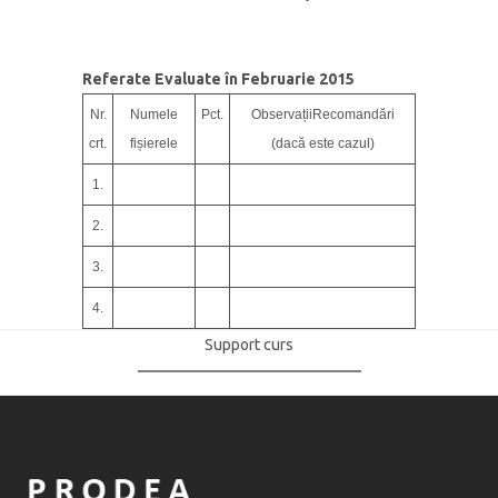
Referate Evaluate în Februarie 2015
Nr.
Numele
Pct.
ObservațiiRecomandări
crt.
fișierele
(dacă este cazul)
1.
2.
3.
4.
Support curs