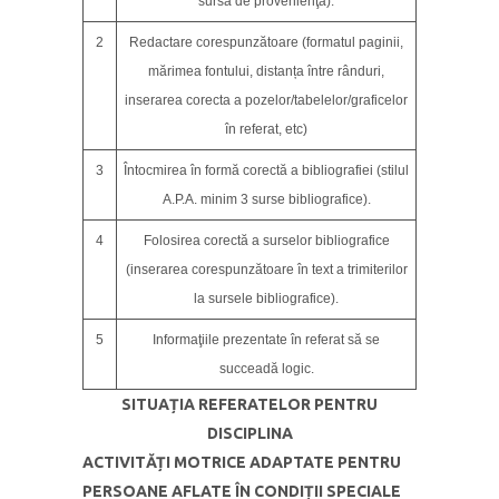
sursa de provenienţă).
2
Redactare corespunzătoare (formatul paginii,
mărimea fontului, distanța între rânduri,
inserarea corecta a pozelor/tabelelor/graficelor
în referat, etc)
3
Întocmirea în formă corectă a bibliografiei (stilul
A.P.A. minim 3 surse bibliografice).
4
Folosirea corectă a surselor bibliografice
(inserarea corespunzătoare în text a trimiterilor
la sursele bibliografice).
5
Informaţiile prezentate în referat să se
succeadă logic.
SITUAȚIA REFERATELOR PENTRU
DISCIPLINA
ACTIVITĂȚI MOTRICE ADAPTATE PENTRU
PERSOANE AFLATE ÎN CONDIȚII SPECIALE