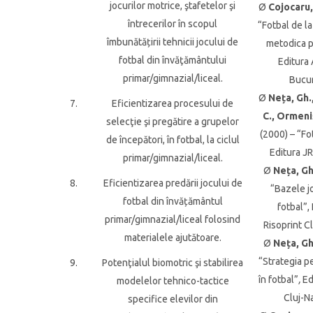
jocurilor motrice, ştafetelor şi
Ø
Cojocaru,
întrecerilor în scopul
“Fotbal de la
îmbunătățirii tehnicii jocului de
metodica pr
fotbal din învăţământului
Editura
primar/gimnazial/liceal.
Bucur
Ø
Neța, Gh.
7.
Eficientizarea procesului de
C., Ormeniș
selecţie şi pregătire a grupelor
(2000) – “Fo
de începători, în fotbal, la ciclul
Editura J
primar/gimnazial/liceal.
Ø
Neța, Gh
8.
Eficientizarea predării jocului de
“Bazele j
fotbal din învățământul
fotbal”,
primar/gimnazial/liceal folosind
Risoprint C
materialele ajutătoare.
Ø
Neța, Gh
“Strategia p
9.
Potenţialul biomotric şi stabilirea
în fotbal”
,
Ed
modelelor tehnico-tactice
Cluj-N
specifice elevilor din