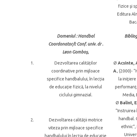
fizice şi s
Editura Al
Bac
Domeniul
: Handbal
Biblio
Coordonator/i
: Conf. univ. dr .
Leon Gomboș,
1.
Dezvoltarea calităților
Ø
Acsinte, 
coordinative prin mijloace
A
., (2000)- 
specifice handbalului, în lecția
la iniţier
de educație fizică, la nivelul
performanţă
ciclului gimnazial.
Media, 
Ø
Balint, E
“Instruirea 
handbal. 
2.
Dezvoltarea calității motrice
ethnic”,
viteza prin mijloace specifice
Univers
handbalului în lecția de educație