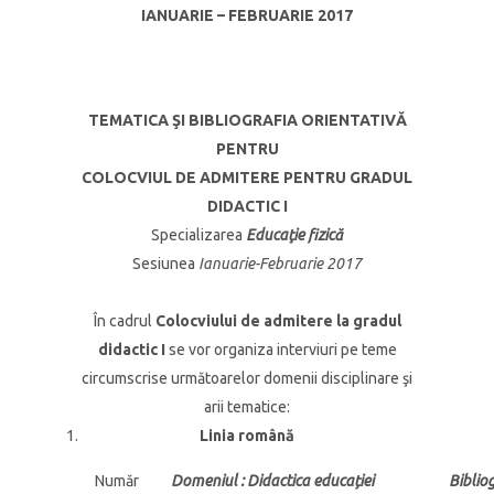
IANUARIE – FEBRUARIE 2017
TEMATICA ŞI BIBLIOGRAFIA ORIENTATIVĂ
PENTRU
COLOCVIUL DE ADMITERE PENTRU GRADUL
DIDACTIC I
Specializarea
Educaţie fizică
Sesiunea
Ianuarie-Februarie 2017
În cadrul
Colocviului de admitere la gradul
didactic I
se vor organiza interviuri pe teme
circumscrise următoarelor domenii disciplinare şi
arii tematice:
Linia română
Număr
Domeniul
: Didactica
educației
Biblio