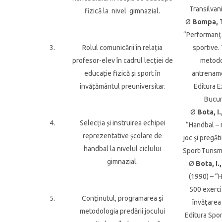
Transilvan
fizică la nivel gimnazial.
Ø
Bompa, T
“Performanţa
3.
Rolul comunicării în relația
sportive. 
profesor-elev în cadrul lecției de
metodo
educație fizică și sport în
antrename
învățământul preuniversitar.
Editura E
Bucur
Ø
Bota, I.
4.
Selecția și instruirea echipei
“Handbal –
reprezentative școlare de
joc şi pregăt
handbal la nivelul ciclului
Sport-Turism
gimnazial.
Ø
Bota, I.
(1990) – 
500 exerci
5.
Conţinutul, programarea şi
învăţarea 
metodologia predării jocului
Editura Spor