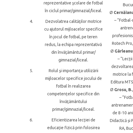
reprezentative şcolare de fotbal
Bucur
în ciclul primar/gimnazial/liceal.
Ø
Cernăianu
– “Fotbal
4.
Dezvolatrea calităţilor motrice
antren
cu ajutorul mijloacelor specifice
profesionis
în jocul de fotbal, pe teren
Rotech Pro,
redus, la echipa reprezentativă
Ø
Gârleanu,
din învăţământul primar/
– “Lecți
gimnazial/liceal.
dezvoltarea 
5.
Rolul şi importanţa utilizării
motrice la f
mijloacelor specifice jocului de
Editura MT
fotbal în realizarea
Ø
Grosu, B.,
competențelor specifice din
– “Fotb
învăţământului
antrenament
primar/gimnazial/liceal.
de 8-10 ani
6.
Eficientizarea lecției de
Didactică și
educație fizică prin folosirea
RA, Buc