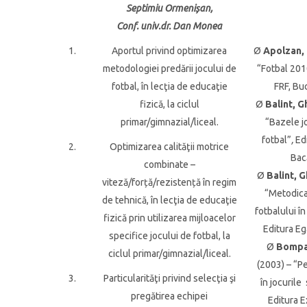
Septimiu Ormenișan,
Conf. univ.dr. Dan Monea
1.
Aportul privind optimizarea
Ø
Apolzan, 
metodologiei predării jocului de
“Fotbal 201
fotbal, în lecţia de educaţie
FRF, Bu
fizică, la ciclul
Ø
Balint, Gh
primar/gimnazial/liceal.
“Bazele j
fotbal”
,
Ed
2.
Optimizarea calităţii motrice
Bac
combinate –
Ø
Balint, G
viteză/forță/rezistență în regim
“Metodica
de tehnică, în lecţia de educaţie
fotbalului î
fizică prin utilizarea mijloacelor
Editura Eg
specifice jocului de fotbal, la
Ø
Bompa,
ciclul primar/gimnazial/liceal.
(2003) – “P
3.
Particularităţi privind selecţia şi
în jocurile
pregătirea echipei
Editura E