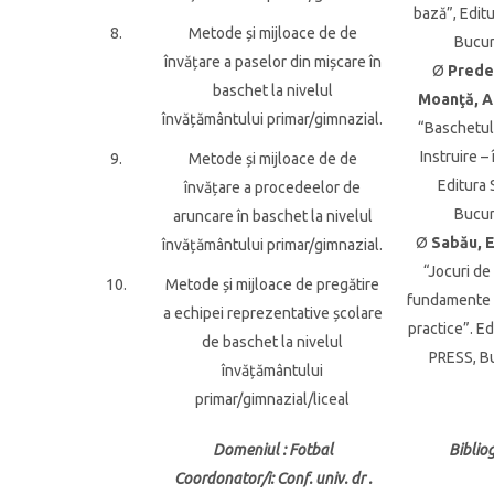
bază”, Edit
8.
Metode și mijloace de de
Bucur
învățare a paselor din mișcare în
Ø
Predes
baschet la nivelul
Moanţă, A
învățământului primar/gimnazial.
“Baschetul 
Instruire –
9.
Metode și mijloace de de
Editura
învățare a procedeelor de
Bucur
aruncare în baschet la nivelul
Ø
Sabău, E
învățământului primar/gimnazial.
“Jocuri de
10.
Metode și mijloace de pregătire
fundamente t
a echipei reprezentative școlare
practice”. E
de baschet la nivelul
PRESS, Bu
învățământului
primar/gimnazial/liceal
Domeniul
: Fotbal
Biblio
Coordonator/i
: Conf. univ. dr .