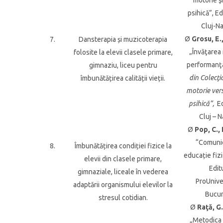
motorie ş
psihică”, E
Cluj-N
Ø
Grosu, E.,
7.
Dansterapia și muzicoterapia
„Învăţarea 
folosite la elevii clasele primare,
performanţa
gimnaziu, liceu pentru
din Colecţi
îmbunătățirea calității vieții.
motorie ver
psihică”,
Ed
Cluj – 
Ø
Pop, C., 
“Comunic
8.
Îmbunătățirea condiției fizice la
educație fizi
elevii din clasele primare,
Edit
gimnaziale, liceale în vederea
ProUniver
adaptării organismului elevilor la
Bucur
stresul cotidian.
Ø
Raţă, G.
„Metodica 