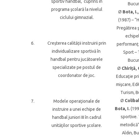
sportiv handbal, cuprins în
Bucur
programa şcolară la nivelul
Ø
Bota, I.
ciclului gimnazial.
(1987) – 
Pregătirea 
echipe
6.
Creșterea calității instruirii prin
performanţă
individualizare sportivă în
Sport – 
handbal pentru jucătoarele
Bucur
specializate pe postul de
Ø
Chiriță, 
coordonator de joc.
Educaţie pri
mişcare, Edi
Turism, B
Ø
Colibab
7.
Modele operaţionale de
Bota, I.
(199
instruire a unei echipe de
sportive. 
handbal juniori III în cadrul
metodică”
unităţilor sportive şcolare.
Aldin, Bu