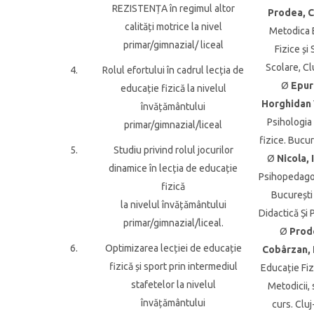
REZISTENȚA în regimul altor
Prodea, C
calități motrice la nivel
Metodica 
primar/gimnazial/ liceal
Fizice și
Scolare, C
4.
Rolul efortului în cadrul lecția de
Ø
Epur
educație fizică la nivelul
Horghidan 
învățământului
Psihologia
primar/gimnazial/liceal
fizice. Bucu
5.
Studiu privind rolul jocurilor
Ø
Nicola, I
dinamice în lecția de educație
Psihopedagog
fizică
București 
la nivelul învățământului
Didactică Și
primar/gimnazial/liceal.
Ø
Prode
6.
Optimizarea lecției de educație
Cobârzan, 
fizică și sport prin intermediul
Educație Fi
stafetelor la nivelul
Metodicii,
învățământului
curs. Clu