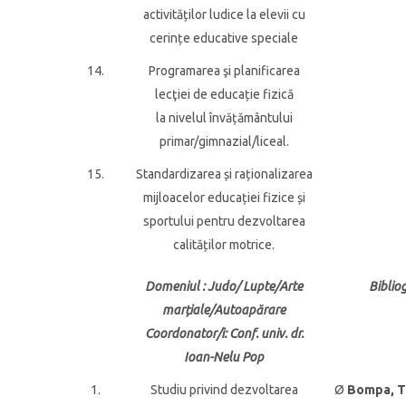
activităților ludice la elevii cu
cerințe educative speciale
14.
Programarea şi planificarea
lecţiei de educație fizică
la nivelul învățământului
primar/gimnazial/liceal.
15.
Standardizarea și raționalizarea
mijloacelor educației fizice și
sportului pentru dezvoltarea
calităților motrice.
Domeniul
: Judo/ Lupte/Arte
Biblio
marțiale/Autoapărare
Coordonator/i
: Conf. univ. dr.
Ioan-Nelu Pop
1.
Studiu privind dezvoltarea
Ø
Bompa, T