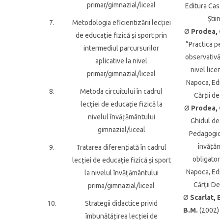
primar/gimnazial/liceal
Editura Cas
Știi
7.
Metodologia eficientizării lecției
Ø
Prodea, 
de educație fizică și sport prin
“Practica 
intermediul parcursurilor
observativă
aplicative la nivel
nivel lice
primar/gimnazial/liceal
Napoca, Ed
8.
Metoda circuitului în cadrul
Cărții de
lecției de educație fizică la
Ø
Prodea, 
nivelul învățământului
Ghidul de
gimnazial/liceal
Pedagogic
învăță
9.
Tratarea diferențiată în cadrul
obligator
lecției de educație fizică și sport
Napoca, Ed
la nivelul învățământului
Cărții De
prima/gimnazial/liceal
Ø
Scarlat, E
10.
Strategii didactice privid
B.M.
(2002)
îmbunătățirea lecției de