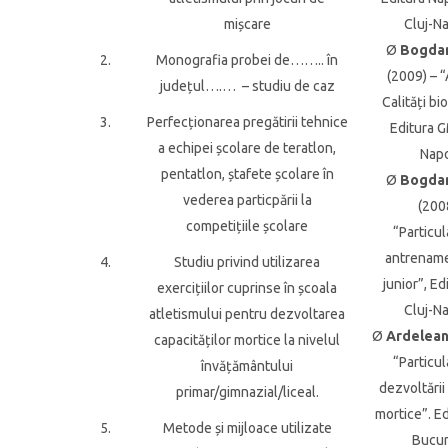
mișcare
Cluj-N
Ø
Bogdan
2.
Monografia probei de…….. în
(2009) – “
județul….… – studiu de caz
Calități bi
3.
Perfecționarea pregătirii tehnice
Editura G
a echipei școlare de teratlon,
Nap
pentatlon, ștafete școlare în
Ø
Bogdan
vederea particpării la
(200
competițiile școlare
“Particul
antrename
4.
Studiu privind utilizarea
junior”, Ed
exercițiilor cuprinse în școala
Cluj-N
atletismului pentru dezvoltarea
Ø
Ardelean 
capacităților mortice la nivelul
“Particul
învățământului
dezvoltării 
primar/gimnazial/liceal.
mortice”. E
5.
Metode și mijloace utilizate
Bucur