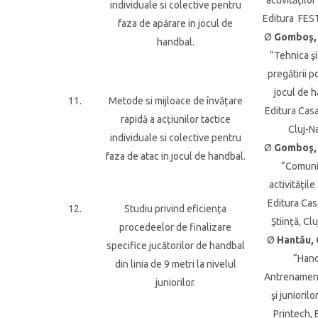
activităţilo
individuale si colective pentru
Editura FEST
faza de apărare in jocul de
Ø
Gomboş, 
handbal.
“Tehnica ş
pregătirii p
jocul de h
11.
Metode si mijloace de învățare
Editura Casa
rapidă a acțiunilor tactice
Cluj-N
individuale si colective pentru
Ø
Gomboş, 
faza de atac in jocul de handbal.
“Comuni
activităţile
Editura Cas
12.
Studiu privind eficiența
Ştiinţă, Cl
procedeelor de finalizare
Ø
Hantău, 
specifice jucătorilor de handbal
“Hand
din linia de 9 metri la nivelul
Antrenament
juniorilor.
şi juniorilo
Printech, 