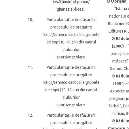
Ø
Oprișan, 
învăţământul primar/
“Istoria
gimnazial/liceal.
naționale d
10.
Particularităţile desfăşurării
României 1
procesului de pregătire
Editura FRF
fizică/tehnico-tactică la grupele
Ø
Rădule
de copii (8-10 ani) din cadrul
(2000) –
“
cluburilor
principia,
sportive şcolare.
mijloace”
11.
Particularităţile desfăşurării
Sarmis, Cl
procesului de pregătire
Ø
Rădule
fizică/tehnico-tactică la grupele
(1984) – 
de copii (10-12 ani) din cadrul
Aspecte ac
cluburilor
pregătirii j
sportive şcolare.
fotbal”
,
Edi
Turism, B
12.
Particularităţile desfăşurării
Ø
Rădule
procesului de pregătire
Cojocaru, V