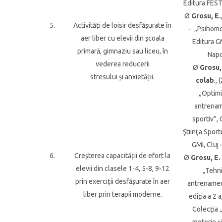
Editura FEST
Ø
Grosu, E.,
5.
Activități de loisir desfășurate în
– „Psihomot
aer liber cu elevii din școala
Editura G
primară, gimnaziu sau liceu, în
Napo
vederea reducerii
Ø
Grosu, 
stresului și anxietății.
colab
.,
„Optim
antrenam
sportiv”,
Ştiinţa Sport
GMI, Cluj
6.
Creșterea capacității de efort la
Ø
Grosu, E. 
elevii din clasele 1-4, 5-8, 9-12
„Tehni
prin exerciții desfășurate în aer
antrenamen
liber prin terapii moderne.
ediţia a 2 a,
Colecţia 