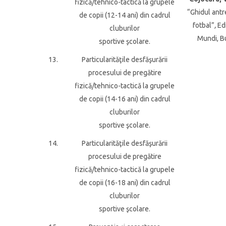
fizică/tehnico-tactică la grupele
“Ghidul antr
de copii (12-14 ani) din cadrul
fotbal”
,
Ed
cluburilor
Mundi, B
sportive şcolare.
13.
Particularităţile desfăşurării
procesului de pregătire
fizică/tehnico-tactică la grupele
de copii (14-16 ani) din cadrul
cluburilor
sportive şcolare.
14.
Particularităţile desfăşurării
procesului de pregătire
fizică/tehnico-tactică la grupele
de copii (16-18 ani) din cadrul
cluburilor
sportive şcolare.