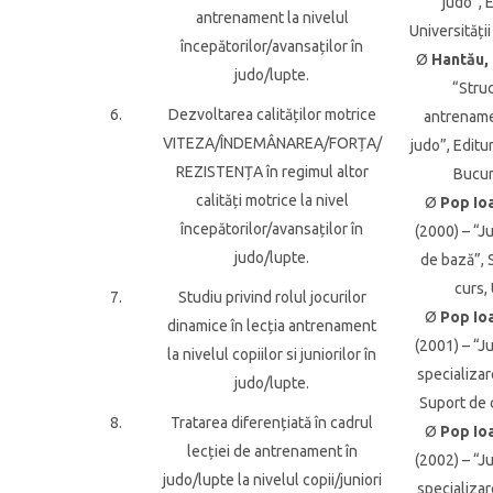
judo”, 
antrenament la nivelul
Universității 
începătorilor/avansaților în
Ø
Hantău, 
judo/lupte.
“Stru
6.
Dezvoltarea calităților motrice
antrename
VITEZA/ÎNDEMÂNAREA/FORȚA/
judo”, Editu
REZISTENȚA în regimul altor
Bucur
calități motrice la nivel
Ø
Pop Io
începătorilor/avansaților în
(2000) – “J
judo/lupte.
de bază”, 
curs,
7.
Studiu privind rolul jocurilor
Ø
Pop Io
dinamice în lecția antrenament
(2001) – “J
la nivelul copiilor si juniorilor în
specializar
judo/lupte.
Suport de 
8.
Tratarea diferențiată în cadrul
Ø
Pop Io
lecției de antrenament în
(2002) – “J
judo/lupte la nivelul copii/juniori
specializar