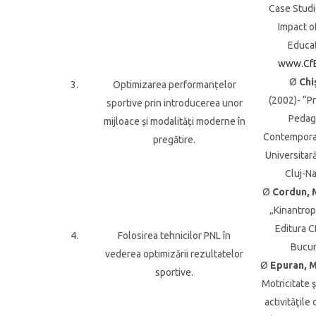
Case Studi
Impact o
Educat
www.Cf
Ø
Chiş
3.
Optimizarea performanțelor
(2002)- “P
sportive prin introducerea unor
Pedag
mijloace și modalități moderne în
Contempora
pregătire.
Universitar
Cluj-N
Ø
Cordun, M
„Kinantro
Editura C
4.
Folosirea tehnicilor PNL în
Bucur
vederea optimizării rezultatelor
Ø
Epuran, M
sportive.
Motricitate ş
activităţile