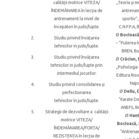
calității motrice VITEZA/
,,Teoria şi 
ÎNDEMÂNAREA în lecția de
antrenam
antrenament la nivel de
sportiv”,
începători în judo/lupte.
C.N.F.P.A, 
Ø
Bocioacă
2.
Studiu privind învățarea
– “Puterea î
tehnicilor in judo/lupte.
BREN, Bu
3.
Studiu privind învățarea
Ø
Crăciun,
tehnicilor in judo/lupte prin
,,Psihologia
intermediul jocurilor.
Editura Riso
Napo
4.
Studiu privind consolidarea și
Ø
Deliu, 
perfectionarea
“Karate Do
tehnicilor în judo/lupte.
ANEFS, Bu
5.
Strategii de dezvoltare a calității
Ø
Hantă
motrice VITEZA/
Bocioacă, 
ÎNDEMÂNAREA/FORȚA/
“Antrenam
REZISTENȚA în lecția de