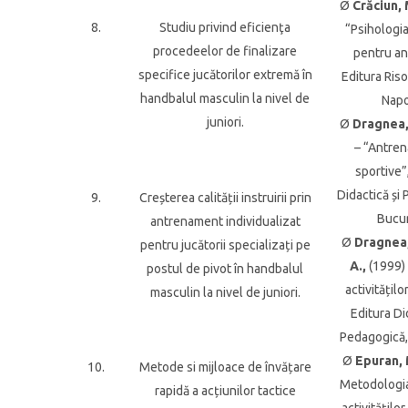
Ø
Crăciun, 
8.
Studiu privind eficienţa
“Psihologia
procedeelor de finalizare
pentru an
specifice jucătorilor extremă în
Editura Riso
handbalul masculin la nivel de
Napo
juniori.
Ø
Dragnea,
– “Antre
sportive”
Didactică și
9.
Creșterea calității instruirii prin
Bucur
antrenament individualizat
Ø
Dragnea,
pentru jucătorii specializați pe
A.,
(1999) 
postul de pivot în handbalul
activitățilo
masculin la nivel de juniori.
Editura Di
Pedagogică,
Ø
Epuran, 
10.
Metode si mijloace de învățare
Metodologia
rapidă a acțiunilor tactice