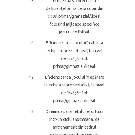
15.
Prevenția şi corectarea
deficienţelor fizice la copiii din
ciclul primar/gimnazial/liceal,
folosind mijloace specifice
jocului de fotbal.
16.
Eficientizarea jocului în atac la
echipa reprezentativă, la nivel
de învăţământ
primar/gimnazial/liceal.
17.
Eficientizarea jocului în apărare
la echipa reprezentativă, la nivel
de învăţământ
primar/gimnazial/liceal.
18.
Dinamica parametrilor efortului
într-un ciclu săptămânal de
antrenament din cadrul