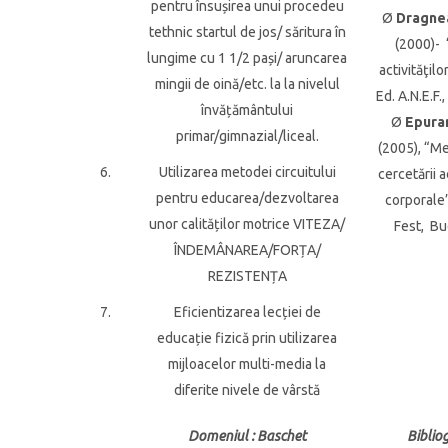
pentru însușirea unui procedeu
Ø
Dragne
tethnic startul de jos/ săritura în
(2000)- 
lungime cu 1 1/2 pași/ aruncarea
activităţilo
mingii de oină/etc. la la nivelul
Ed. A.N.E.F.
învățământului
Ø
Epura
primar/gimnazial/liceal.
(2005), “M
6.
Utilizarea metodei circuitului
cercetării a
pentru educarea/dezvoltarea
corporale”
unor calităților motrice VITEZA/
Fest, Bu
ÎNDEMÂNAREA/FORȚA/
REZISTENȚA
7.
Eficientizarea lecției de
educație fizică prin utilizarea
mijloacelor multi-media la
diferite nivele de vârstă
Domeniul
: Baschet
Biblio