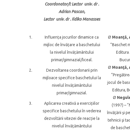
Coordonator/i
: Lector univ. dr .
Adrian Pascan,
Lector univ. dr . Ildiko Manasses
1.
Influența jocurilor dinamice ca
Ø
Moanţă, A
mijloc de învățare a baschetului
“Baschet m
la nivelul învățământului
Editura
primar/gimnazial/liceal.
Bucur
Ø
Moanţă, A
2.
Dezvoltarea coordonarii prin
“Pregătirea
mijloace specifice baschetului la
jocul de bas
nivelul învățământului
Editura, B
primar/gimnazial.
Ø
Negule
3.
Aplicarea creativă a exercițiilor
(1997) – 
specifice baschetului în vederea
învăţării şi p
dezvoltării vitezei de reacție la
tehnicii şi ta
nivelul învățământului
de baschet