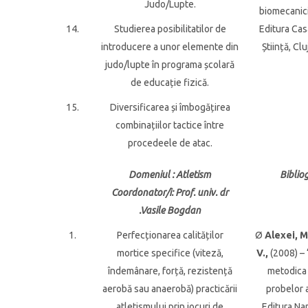
Judo/Lupte.
biomecanici
14.
Studierea posibilitatilor de
Editura Cas
introducere a unor elemente din
Știință, Cl
judo/lupte în programa școlară
de educație fizică.
15.
Diversificarea și îmbogățirea
combinațiilor tactice între
procedeele de atac.
Domeniul
: Atletism
Biblio
Coordonator/i
: Prof. univ. dr
.Vasile Bogdan
1.
Perfecționarea calităților
Ø
Alexei, M
mortice specifice (viteză,
V.,
(2008) – 
îndemânare, forță, rezistență
metodica 
aerobă sau anaerobă) practicării
probelor a
atletismului prin jocuri de
Editura Na