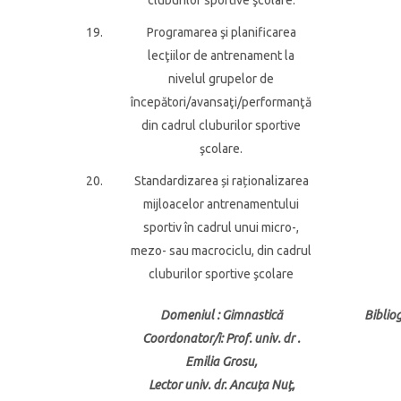
cluburilor sportive şcolare.
19.
Programarea şi planificarea
lecţiilor de antrenament la
nivelul grupelor de
începători/avansaţi/performanţă
din cadrul cluburilor sportive
şcolare.
20.
Standardizarea și raționalizarea
mijloacelor antrenamentului
sportiv în cadrul unui micro-,
mezo- sau macrociclu, din cadrul
cluburilor sportive şcolare
Domeniul
: Gimnastică
Biblio
Coordonator/i
: Prof. univ. dr .
Emilia Grosu,
Lector univ. dr. Ancuța Nuț,