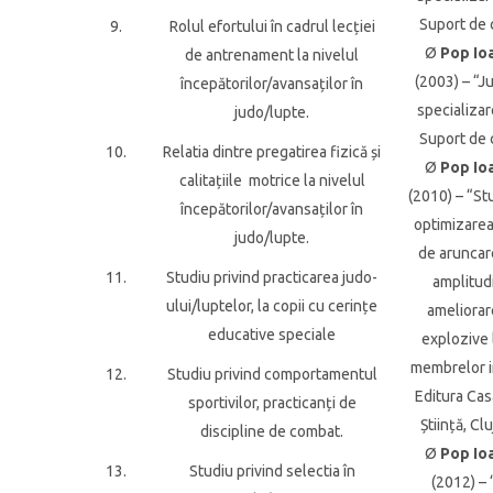
Suport de 
9.
Rolul efortului în cadrul lecției
Ø
Pop Io
de antrenament la nivelul
(2003) – “J
începătorilor/avansaților în
specializar
judo/lupte.
Suport de 
10.
Relatia dintre pregatirea fizică și
Ø
Pop Io
calitațiile motrice la nivelul
(2010) – “St
începătorilor/avansaților în
optimizarea
judo/lupte.
de aruncar
11.
Studiu privind practicarea judo-
amplitud
ului/luptelor, la copii cu cerințe
ameliorar
educative speciale
explozive 
membrelor i
12.
Studiu privind comportamentul
Editura Cas
sportivilor, practicanți de
Știință, Cl
discipline de combat.
Ø
Pop Io
13.
Studiu privind selectia în
(2012) –