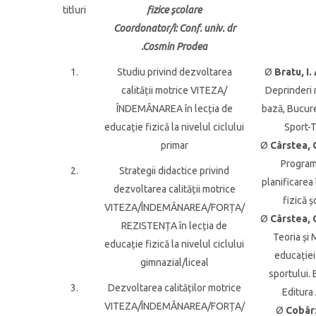
titluri
fizice școlare
Coordonator/i
: Conf. univ. dr
.Cosmin Prodea
1.
Studiu privind dezvoltarea
Ø
Bratu, I. 
calității motrice VITEZA/
Deprinderi 
ÎNDEMÂNAREA în lecția de
bază, Bucure
educație fizică la nivelul ciclului
Sport-
primar
Ø
Cârstea, 
Program
2.
Strategii didactice privind
planificarea
dezvoltarea calității motrice
fizică ș
VITEZA/ÎNDEMÂNAREA/FORȚA/
Ø
Cârstea, 
REZISTENȚA în lecția de
Teoria și
educație fizică la nivelul ciclului
educației 
gimnazial/liceal
sportului. 
3.
Dezvoltarea calităților motrice
Editura
VITEZA/ÎNDEMÂNAREA/FORȚA/
Ø
Cobârz