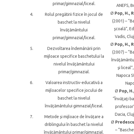
primar/gimnazial/liceal.
ANEFS, Bu
Ø
Pop, H., 
4.
Rolul pregătirii fizice în jocul de
(2001) – “B
baschet la nivelul
şcoală”, E
învățământului
Vadis, Clu
primar/gimnazial/liceal.
Ø
Pop, H., 
5.
Dezvoltarea îndemânării prin
(2007) – “B
mijloace specifice baschetului la
învăţământu
nivelul învățământului
şi liceal”
primar/gimnazial.
Napoca St
6.
Valoarea instructiv-educativă a
Napo
mijloacelor specifice jocului de
Ø
Pop, H.
baschet la nivelul
“Învăţaţi b
învățământului gimnazial/liceal.
professor”
Dacia, Clu
7.
Metode și mijloace de învățare a
Ø
Predescu,
driblingului în baschet la nivelul
– “Basche
învățământului primar/gimnazial.