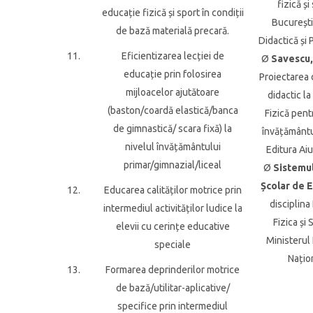
fizică și
educație fizică și sport în condiții
București
de bază materială precară.
Didactică și
11.
Eficientizarea lecției de
Ø
Savescu, 
educație prin folosirea
Proiectarea
mijloacelor ajutătoare
didactic l
(baston/coardă elastică/banca
Fizică pent
de gimnastică/ scara fixă) la
învățământu
nivelul învățământului
Editura Aiu
primar/gimnazial/liceal
Ø
Sistemul
Școlar de 
12.
Educarea calităților motrice prin
disciplina
intermediul activităților ludice la
Fizica și 
elevii cu cerințe educative
Ministerul
speciale
Națio
13.
Formarea deprinderilor motrice
de bază/utilitar-aplicative/
specifice prin intermediul