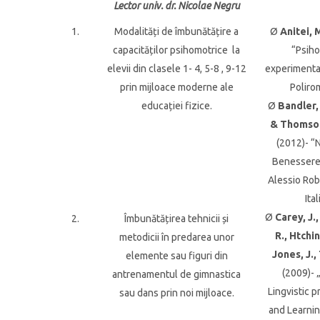
Lector univ. dr. Nicolae Negru
1.
Modalități de îmbunătățire a
Ø
Anitei, 
capacităților psihomotrice la
“Psiho
elevii din clasele 1- 4, 5-8 , 9-12
experimenta
prin mijloace moderne ale
Polirom
educației fizice.
Ø
Bandler,
& Thomso
(2012)- “N
Benessere”
Alessio Rob
Ital
Ø
Carey, J.
2.
Îmbunătățirea tehnicii și
R., Htchin
metodicii în predarea unor
Jones, J.,
elemente sau figuri din
(2009)- 
antrenamentul de gimnastica
Lingvistic 
sau dans prin noi mijloace.
and Learnin