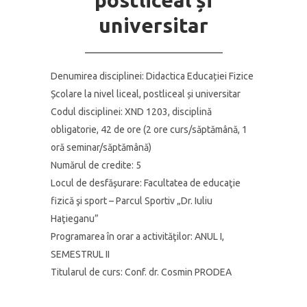
postliceal și
universitar
Denumirea disciplinei: Didactica Educației Fizice
Școlare la nivel liceal, postliceal și universitar
Codul disciplinei: XND 1203, disciplină
obligatorie, 42 de ore (2 ore curs/săptămână, 1
oră seminar/săptămână)
Numărul de credite:
5
Locul de desfăşurare:
Facultatea de educaţie
fizică şi sport – Parcul Sportiv „Dr. Iuliu
Haţieganu”
Programarea în orar a activităţilor:
ANUL I,
SEMESTRUL II
Titularul de curs:
Conf. dr. Cosmin PRODEA