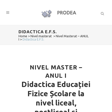
DIDACTICA E.F.S.
Home
>
Nivel masterat
>
Nivel Masterat – ANUL
I
>
Didactica E.F.S.
NIVEL MASTER –
ANUL I
Didactica Educației
Fizice Școlare la
nivel liceal,