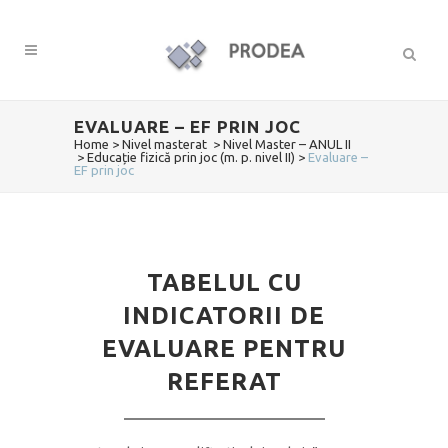
EVALUARE – EF PRIN JOC
Home
>
Nivel masterat
>
Nivel Master – ANUL II
>
Educație fizică prin joc (m. p. nivel II)
>
Evaluare –
EF prin joc
TABELUL CU
INDICATORII DE
EVALUARE PENTRU
REFERAT