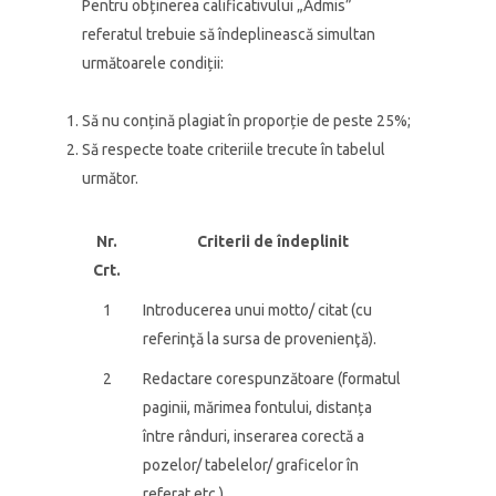
Pentru obținerea calificativului „Admis”
referatul trebuie să îndeplinească simultan
următoarele condiții:
Să nu conțină plagiat în proporție de peste 25%;
Să respecte toate criteriile trecute în tabelul
următor.
Nr.
Criterii de îndeplinit
Crt.
1
Introducerea unui motto/ citat (cu
referinţă la sursa de provenienţă).
2
Redactare corespunzătoare (formatul
paginii, mărimea fontului, distanța
între rânduri, inserarea corectă a
pozelor/ tabelelor/ graficelor în
referat etc.).