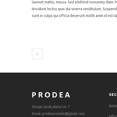
laoreet mattis, massa. Sed eleifend nonummy diam. P
tincidunt lectus quis dui viverra vestibulum. Suspen
sunt in culpa qui officia deserunt mollit anim id est 
SEC
Refe
Strada Sindicatelor nr. 7
Email: prodeacosmin@gmail.com
Infor