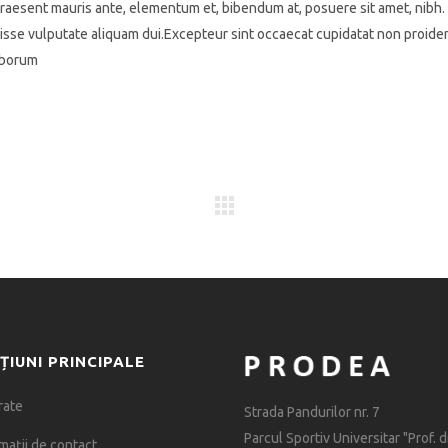
raesent mauris ante, elementum et, bibendum at, posuere sit amet, nibh.
disse vulputate aliquam dui.Excepteur sint occaecat cupidatat non proiden
laborum
ȚIUNI PRINCIPALE
rate
Strada Pandurilor nr. 7
Parcul Sportiv Universitar "Prof. dr
mații de contact