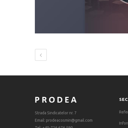
SEC
Refe
Strada Sindicatelor nr. 7
Email: prodeacosmin@gmail.com
Infor
Tel: +40-726 676 590