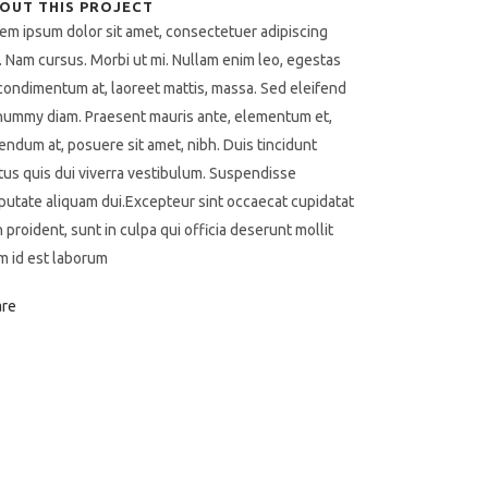
OUT THIS PROJECT
em ipsum dolor sit amet, consectetuer adipiscing
t. Nam cursus. Morbi ut mi. Nullam enim leo, egestas
 condimentum at, laoreet mattis, massa. Sed eleifend
ummy diam. Praesent mauris ante, elementum et,
endum at, posuere sit amet, nibh. Duis tincidunt
tus quis dui viverra vestibulum. Suspendisse
putate aliquam dui.Excepteur sint occaecat cupidatat
 proident, sunt in culpa qui officia deserunt mollit
m id est laborum
are