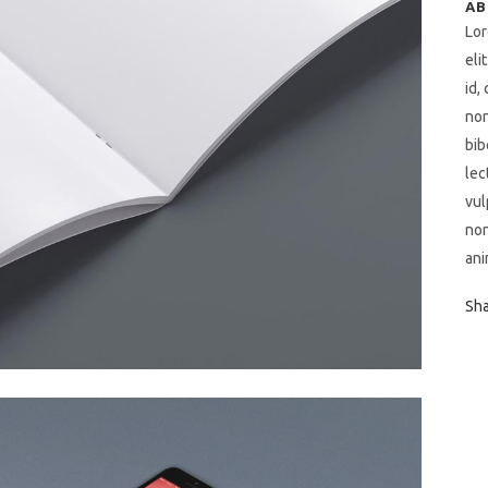
AB
Lor
eli
id,
non
bib
lec
vul
non
ani
Sh