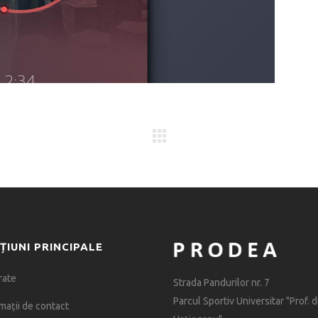
ȚIUNI PRINCIPALE
rate
Strada Pandurilor nr. 7
Parcul Sportiv Universitar "Prof. dr
mații de contact