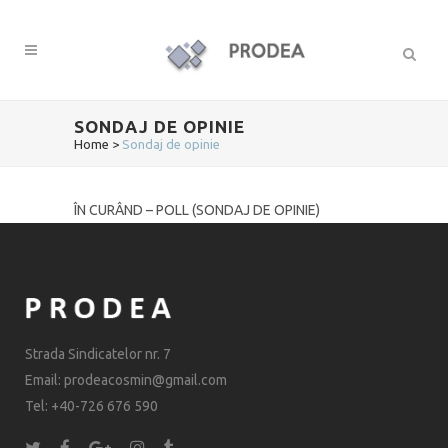
SONDAJ DE OPINIE
Home
>
Sondaj de opinie
ÎN CURÂND – POLL (SONDAJ DE OPINIE)
Strada Sindicatelor nr. 7
Email: prodeacosmin@gmail.com
Tel: +40-726 676 590