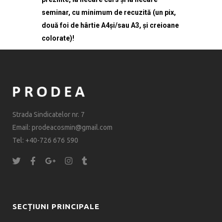
seminar, cu minimum de recuzită (un pix,
două foi de hârtie A4și/sau A3, și creioane
colorate)!
Strada Sindicatelor nr. 7
Email: prodeacosmin@gmail.com
Tel: +40-726 676 590
SECȚIUNI PRINCIPALE