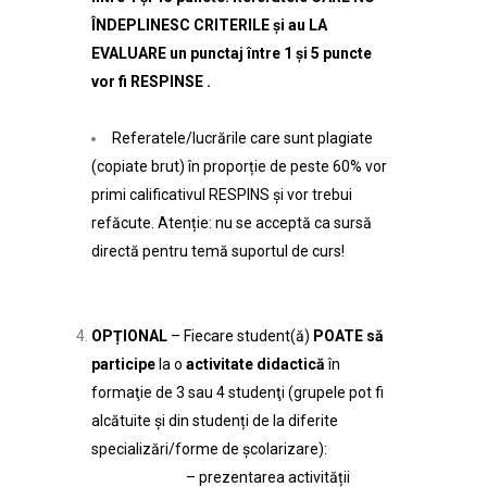
ÎNDEPLINESC CRITERILE și au LA
EVALUARE un punctaj între 1 și 5 puncte
vor fi RESPINSE .
Referatele/lucrările care sunt plagiate
(copiate brut) în proporție de peste 60% vor
primi calificativul RESPINS și vor trebui
refăcute. Atenție: nu se acceptă ca sursă
directă pentru temă suportul de curs!
OPȚIONAL
– Fiecare student(ă)
POATE să
participe
la o
activitate didactică
în
formaţie de 3 sau 4 studenţi (grupele pot fi
alcătuite și din studenți de la diferite
specializări/forme de școlarizare):
– prezentarea activității