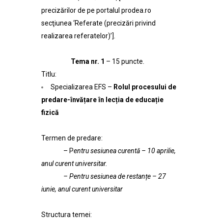
precizărilor de pe portalul prodea.ro
secţiunea ‘Referate (precizări privind
realizarea referatelor)’].
Tema nr. 1
– 15 puncte.
Titlu:
Specializarea EFS –
Rolul procesului de
predare-învățare în lecția de educație
fizică
Termen de predare:
– P
entru sesiunea curentă – 10 aprilie,
anul curent universitar.
– Pentru sesiunea de restanțe – 27
iunie, anul curent universitar
Structura temei: