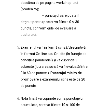
descărca de pe pagina workshop-ului
(prodea.ro);
– punctajul care poate fi
obținut pentru poster va fi între 0 şi 30
puncte, conform grilei de evaluare a
posterului.
Examenul
va fi în formă scrisă/descriptivă,
în format On-line sau On-site (în funcție de
condițiile pandemiei) şi va cuprinde 3
subiecte (lucrarea scrisă va fi evaluată între
0 la 60 de puncte ).
Punctajul minim de
promovare
a examenului scris este de 20
de puncte.
Nota finală va cuprinde suma punctajelor
acumulate, care va fi între 10 și 100 de