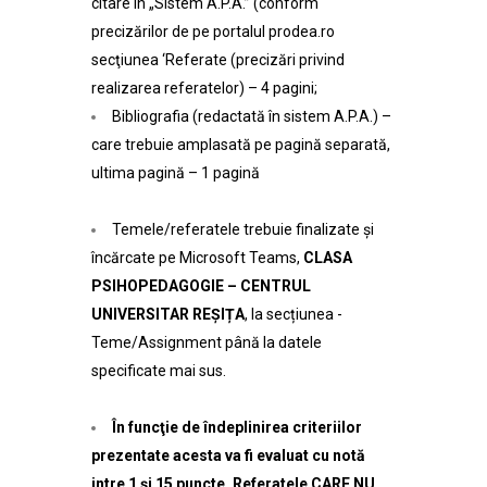
citare în „Sistem A.P.A.” (conform
precizărilor de pe portalul prodea.ro
secţiunea ‘Referate (precizări privind
realizarea referatelor) – 4 pagini;
Bibliografia (redactată în sistem A.P.A.) –
care trebuie amplasată pe pagină separată,
ultima pagină – 1 pagină
Temele/referatele trebuie finalizate şi
încărcate pe Microsoft Teams,
CLASA
PSIHOPEDAGOGIE – CENTRUL
UNIVERSITAR REȘIȚA
, la secțiunea -
Teme/Assignment până la datele
specificate mai sus.
În funcţie de îndeplinirea criteriilor
prezentate acesta va fi evaluat cu notă
intre 1 și 15 puncte. Referatele CARE NU