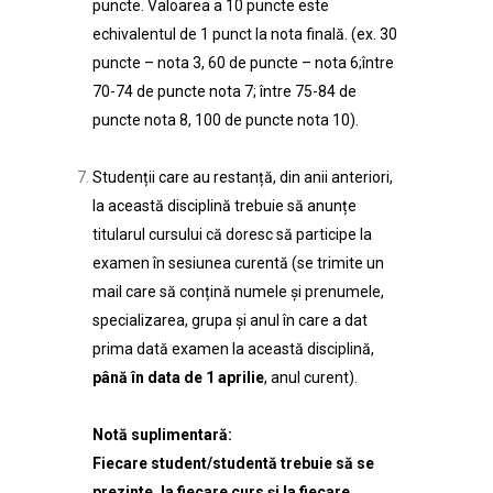
puncte. Valoarea a 10 puncte este
echivalentul de 1 punct la nota finală. (ex. 30
puncte – nota 3, 60 de puncte – nota 6;între
70-74 de puncte nota 7; între 75-84 de
puncte nota 8, 100 de puncte nota 10).
Studenții care au restanță, din anii anteriori,
la această disciplină trebuie să anunțe
titularul cursului că doresc să participe la
examen în sesiunea curentă (se trimite un
mail care să conțină numele și prenumele,
specializarea, grupa și anul în care a dat
prima dată examen la această disciplină,
până în data de 1 aprilie
, anul curent).
Notă suplimentară:
Fiecare student/studentă trebuie să se
prezinte, la fiecare curs și la fiecare