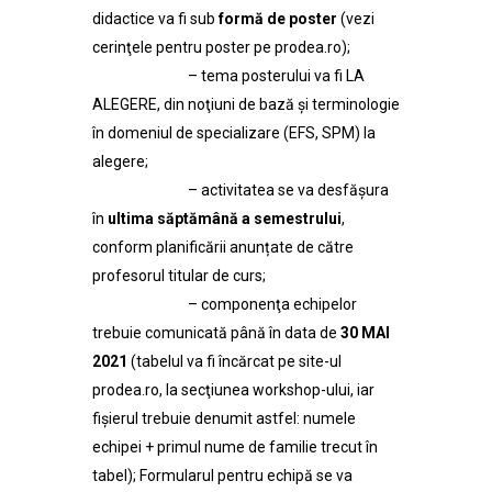
didactice va fi sub
formă de poster
(vezi
cerinţele pentru poster pe prodea.ro);
– tema posterului va fi LA
ALEGERE, din noţiuni de bază şi terminologie
în domeniul de specializare (EFS, SPM) la
alegere;
– activitatea se va desfăşura
în
ultima săptămână a semestrului
,
conform planificării anunțate de către
profesorul titular de curs;
– componenţa echipelor
trebuie comunicată până în data de
30 MAI
2021
(tabelul va fi încărcat pe site-ul
prodea.ro, la secţiunea workshop-ului, iar
fișierul trebuie denumit astfel: numele
echipei + primul nume de familie trecut în
tabel); Formularul pentru echipă se va