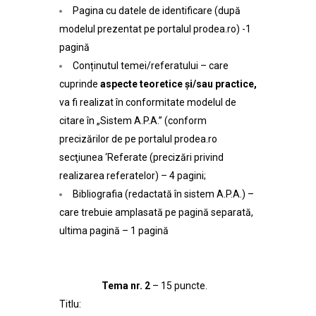
Pagina cu datele de identificare (după
modelul prezentat pe portalul prodea.ro) -1
pagină
Conținutul temei/referatului – care
cuprinde
aspecte teoretice și/sau practice,
va fi realizat în conformitate modelul de
citare în „Sistem A.P.A.” (conform
precizărilor de pe portalul prodea.ro
secţiunea ‘Referate (precizări privind
realizarea referatelor) – 4 pagini;
Bibliografia (redactată în sistem A.P.A.) –
care trebuie amplasată pe pagină separată,
ultima pagină – 1 pagină
Tema nr. 2
– 15 puncte.
Titlu: