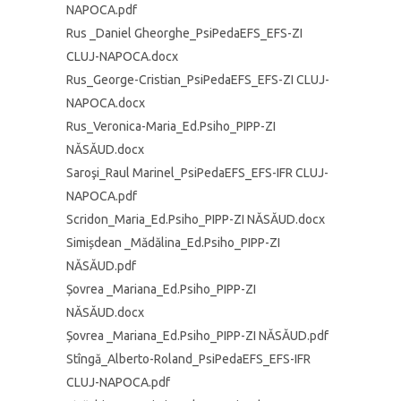
NAPOCA.pdf
Rus _Daniel Gheorghe_PsiPedaEFS_EFS-ZI
CLUJ-NAPOCA.docx
Rus_George-Cristian_PsiPedaEFS_EFS-ZI CLUJ-
NAPOCA.docx
Rus_Veronica-Maria_Ed.Psiho_PIPP-ZI
NĂSĂUD.docx
Saroşi_Raul Marinel_PsiPedaEFS_EFS-IFR CLUJ-
NAPOCA.pdf
Scridon_Maria_Ed.Psiho_PIPP-ZI NĂSĂUD.docx
Simișdean _Mădălina_Ed.Psiho_PIPP-ZI
NĂSĂUD.pdf
Șovrea _Mariana_Ed.Psiho_PIPP-ZI
NĂSĂUD.docx
Șovrea _Mariana_Ed.Psiho_PIPP-ZI NĂSĂUD.pdf
Stîngă_Alberto-Roland_PsiPedaEFS_EFS-IFR
CLUJ-NAPOCA.pdf