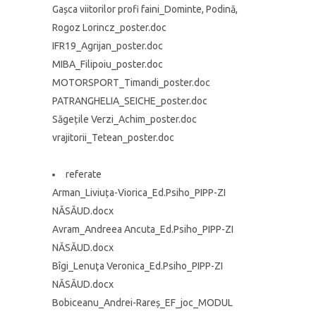
Gașca viitorilor profi faini_Dominte, Podină,
Rogoz Lorincz_poster.doc
IFR19_Agrijan_poster.doc
MIBA_Filipoiu_poster.doc
MOTORSPORT_Timandi_poster.doc
PATRANGHELIA_SEICHE_poster.doc
Săgețile Verzi_Achim_poster.doc
vrajitorii_Tetean_poster.doc
referate
Arman_Liviuța-Viorica_Ed.Psiho_PIPP-ZI
NĂSĂUD.docx
Avram_Andreea Ancuta_Ed.Psiho_PIPP-ZI
NĂSĂUD.docx
Bîgi_Lenuţa Veronica_Ed.Psiho_PIPP-ZI
NĂSĂUD.docx
Bobiceanu_Andrei-Rareș_EF_joc_MODUL