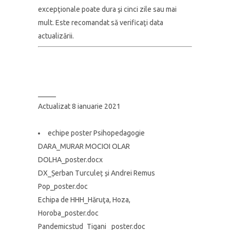
excepţionale poate dura şi cinci zile sau mai
mult.
Este recomandat să verificaţi data
actualizării.
_____
Actualizat 8 ianuarie 2021
echipe poster Psihopedagogie
DARA_MURAR MOCIOI OLAR
DOLHA_poster.docx
DX_Șerban Turculeț și Andrei Remus
Pop_poster.doc
Echipa de HHH_Hăruţa, Hoza,
Horoba_poster.doc
Pandemicstud_Tigani _poster.doc