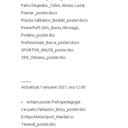
Patru Degeaba._Călini, Almasi, Lazăr,
Poenar._poster.docx
Pisicile Sălbatice_Bodoki_poster.docx
PowerPuff Girls_Baciu, Hîrceagă,
Podariu_poster.doc
Profesioniștii_Borca_poster.docx
SPORTIVII_ANUȚĂ_poster.doc
ZEN_Olteanu_poster.doc
_____
Actualizat 1 ianuarie 2021, ora 12.00
echipe poster Psihopedagogie
Cei patru fantastici_Boțu_poster.doc
Echipa MotorSport_Mardan si
Timandi_poster.doc