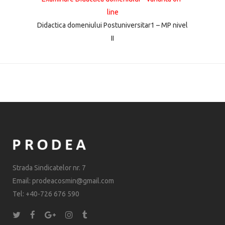
line
Didactica domeniului Postuniversitar1 – MP nivel
II
Strada Sindicatelor nr. 7
Email: prodeacosmin@gmail.com
Tel: +40-726 676 590