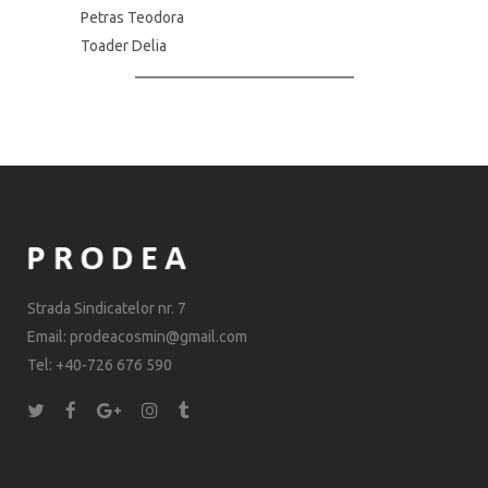
Petras Teodora
Toader Delia
Strada Sindicatelor nr. 7
Email: prodeacosmin@gmail.com
Tel: +40-726 676 590