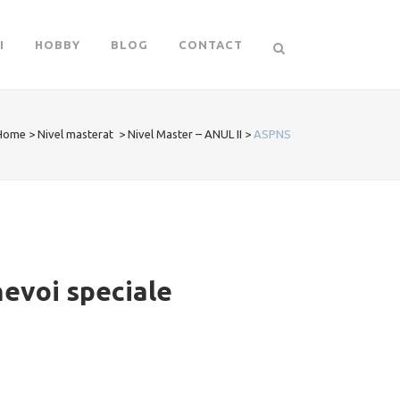
I
HOBBY
BLOG
CONTACT
Home
>
Nivel masterat
>
Nivel Master – ANUL II
>
ASPNS
evoi speciale