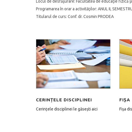
Locul de desfăşurare:
Facultatea de educaţie fizică şi
Programarea în orar a activităţilor:
ANUL II, SEMESTRU
Titularul de curs:
Conf. dr. Cosmin PRODEA
CERINȚELE DISCIPLINEI
FIȘA 
Cerințele disciplinei le găsești aici
Fișa di