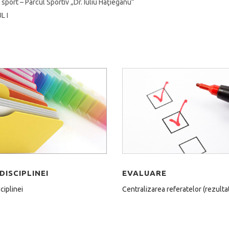
 sport – Parcul Sportiv „Dr. Iuliu Haţieganu”
L I
DISCIPLINEI
EVALUARE
sciplinei
Centralizarea referatelor (rezulta