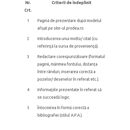
Nr.
Criterii de îndeplinit
Crt.
1
Pagină de prezentare după modelul
afișat pe site-ul prodea.ro
2
Introducerea unui motto/ citat (cu
referinţă la sursa de provenienţă).
3
Redactare corespunzătoare (formatul
paginii, mărimea fontului, distanța
între rânduri, inserarea corectă a
pozelor/ desenelor în referat etc.).
4
Informaţiile prezentate în referat să
se succeadă logic.
5
Întocmirea în formă corectă a
bibliografiei (stilul A.P.A.).