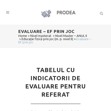
EVALUARE – EF PRIN JOC
Home
>
Nivel masterat
>
Nivel Master – ANUL II
>
Educație fizică prin joc (m. p. nivel II)
>
Evaluare –
EF prin joc
TABELUL CU
INDICATORII DE
EVALUARE PENTRU
REFERAT