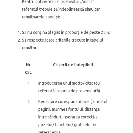
Pentru obținerea calificativului „Admis”
referatul trebuie să îndeplinească simultan
următoarele condiții:
Să nu conțină plagiat în proporție de peste 25%;
Să respecte toate criteriile trecute în tabelul
următor.
Nr.
Criterii de îndeplinit
Crt.
1
Introducerea unui motto/ citat (cu
referinţă la sursa de provenienţă).
2
Redactare corespunzătoare (formatul
paginii, mărimea fontului, distanța
între rânduri, inserarea corectă a
pozelor/ tabelelor/ graficelor în
referat etc.).