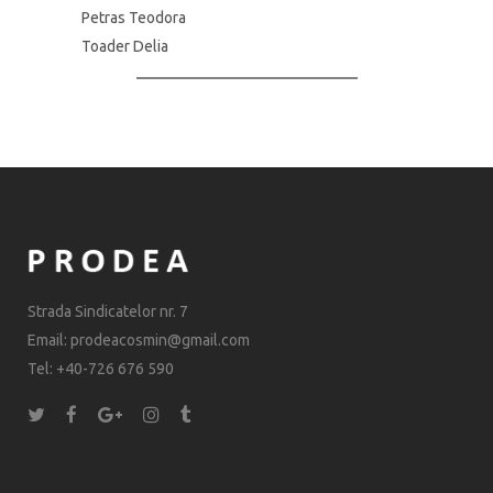
Petras Teodora
Toader Delia
Strada Sindicatelor nr. 7
Email: prodeacosmin@gmail.com
Tel: +40-726 676 590